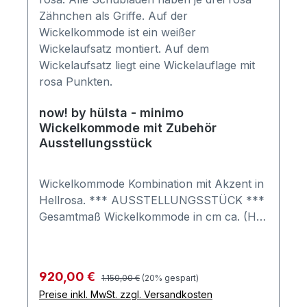
now! by hülsta - minimo
Wickelkommode mit Zubehör
Ausstellungsstück
Wickelkommode Kombination mit Akzent in
Hellrosa. *** AUSSTELLUNGSSTÜCK ***
Gesamtmaß Wickelkommode in cm ca. (H x
B x T): 107 x 90,2 x 80,1 Ausführung:
Korpus und Front in Schneeweiß, Akzent in
Hellrosa Kombination besteht aus: 1
Regulärer Preis:
Verkaufspreis:
920,00 €
1.150,00 €
(20% gespart)
Kommode mit 3 Schubladen, Maße in cm
Preise inkl. MwSt. zzgl. Versandkosten
(H x B x T): 93,3 x 90,2 x 53,1 inkl. 1,8cm