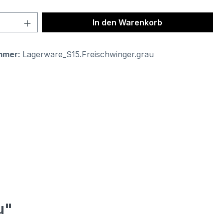
 Anzahl: Gib den gewünschten Wert ein 
In den Warenkorb
mmer:
Lagerware_S15.Freischwinger.grau
u"