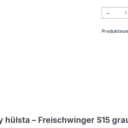
Produkt
Produktnu
 hülsta – Freischwinger S15 gra