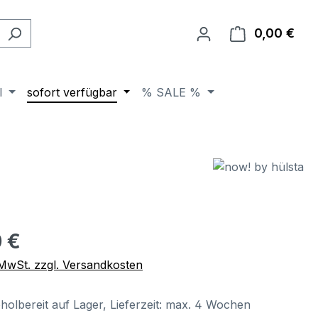
0,00 €
Ware
l
sofort verfügbar
% SALE %
eis:
 €
. MwSt. zzgl. Versandkosten
holbereit auf Lager, Lieferzeit: max. 4 Wochen