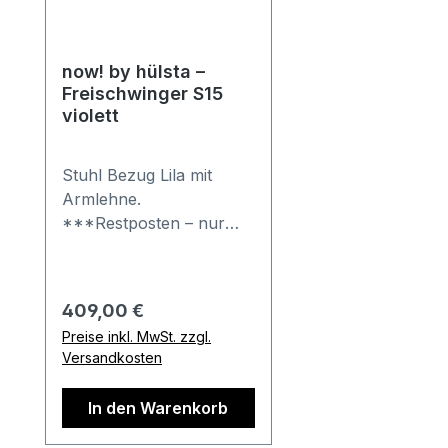
now! by hülsta –
Freischwinger S15
violett
Stuhl Bezug Lila mit
Armlehne.
***Restposten – nur
solange der Vorrat
reicht*** Mit harten
Gleitern für weiche
Regulärer Preis:
409,00 €
Böden
Preise inkl. MwSt. zzgl.
Gestellausführung
Versandkosten
Aluminium
pulverbeschichtet
In den Warenkorb
Bezüge in Formstrick Mit
Armlehnen Maße in cm: