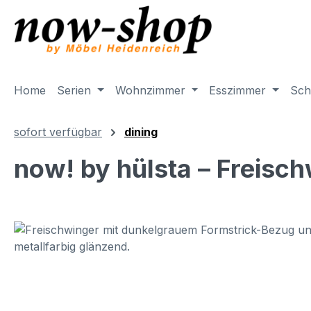
m Hauptinhalt springen
Zur Suche springen
Zur Hauptnavigation springen
Home
Serien
Wohnzimmer
Esszimmer
Sch
sofort verfügbar
dining
now! by hülsta – Freisc
Bildergalerie überspringen