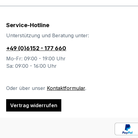
B 58 / H 92 / T 60 / SH
49 Bestell-
Informationen: Im
Service-Hotline
Anschluss an Ihren
Bestellvorgang wird sich
Unterstützung und Beratung unter:
unser freundliches
+49 (0)6152 - 177 660
Verkäuferteam bei Ihnen
melden. Gerne können
Mo-Fr: 09:00 - 19:00 Uhr
Sie hierbei auch weitere
Sa: 09:00 - 16:00 Uhr
Sonderwünsche
besprechen. Wichtige
Informationen: Die
Oder über unser
Kontaktformular
.
maximale Belastung
beträgt 120 kg. Farben
Vertrag widerrufen
können auf
verschiedenen
Bildschirmen abweichen.
Deko oder andere
Beimöbel sind nicht