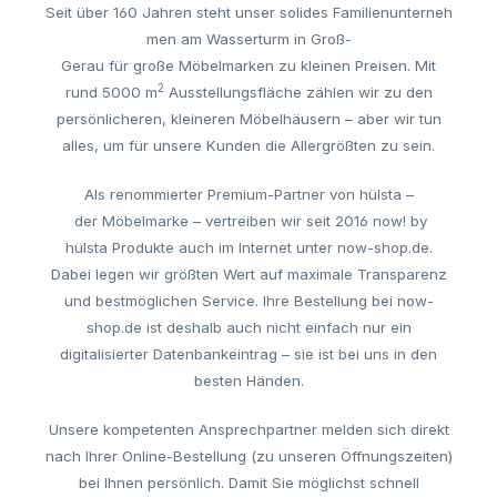
Seit
über
160
Jahren
steht
unser
solides
Familienunterneh
men
am
Wasserturm in Gro
ß
-
Gerau
für
große
Möbel
marken zu kleinen Preisen. Mit
2
rund 5000 m
Ausstellungsfl
äche
zählen
wir
zu den
persönlicheren, kleineren M
öbelhäusern
–
a
ber wir tun
alles, um f
ür
unsere Kunden die Allergr
ößten
z
u
sein.
Als renommierter
Premium
-
P
artner von h
ülsta
–
der
Möbelmarke
­– vertreiben wir seit 2016 now! by
h
ülsta
Produkte auch im Internet unter now-shop.de.
Dabei legen wir größten Wert auf maximale Transparenz
und bestm
öglichen
Service
.
Ihre Bestellung bei now-
shop.de ist deshalb auch nicht einfach nur ein
digitalisierter Datenbankeintrag –
s
ie ist bei uns in den
besten H
änden.
Unsere kompetenten Ansprechpartner melden sich direkt
nach Ihrer Online-Bestellung (zu unseren
Öffnungszeiten
)
bei Ihnen pers
önlich
. Damit Sie möglichst schnell