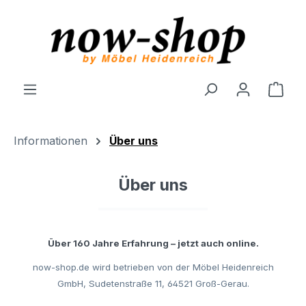
Zum Hauptinhalt springen
Ware
Informationen
Über uns
Über uns
Über 160 Jahre Erfahrung – jetzt auch online.
now-shop.de wird betrieben von der M
öbel
Hei
denreich
GmbH, Sudetenstra
ße
11, 64521 Gro
ß
-
Gerau
.