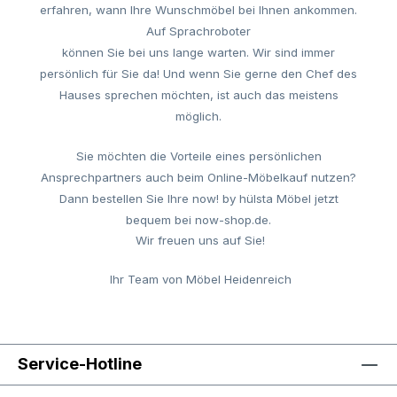
erfahren
, wann Ihre Wunschm
öbel
bei
Ihnen
ankommen
.
Auf Sprachroboter
k
önnen
Sie
bei
uns
lange
warten
.
Wir
sind
immer
pers
önlich
für
Sie
da
!
Und wenn Sie gerne den Chef des
Hauses sprechen m
öchten
,
ist
auch
das
meistens
m
öglich.
Sie möchten die Vorteile eines persönlichen
Ansprechpartners auch beim Online-Möbelkauf nutzen?
Dann bestellen Sie Ihre now! by hülsta Möbel jetzt
bequem bei now-shop.de.
Wir freuen uns auf Sie!
Ihr Team von M
öbel
Heidenreich
Service-Hotline