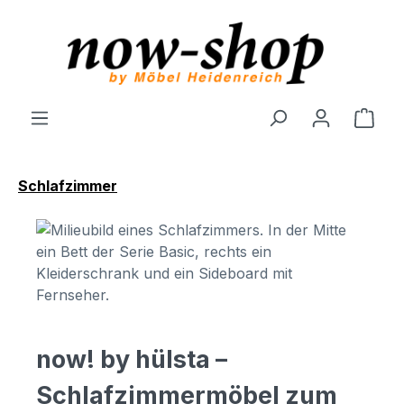
Zum Hauptinhalt springen
Ware
Schlafzimmer
now! by hülsta –
Schlafzimmermöbel zum