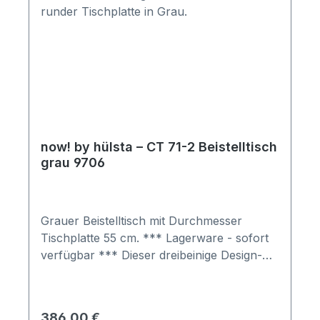
Informationen: Möbel ist zerlegt (Montage
erforderlich). Farben können auf
verschiedenen Bildschirmen abweichen.
Deko oder andere Beimöbel sind nicht
enthalten. Abbildung kann abweichen.
now! by hülsta – CT 71-2 Beistelltisch
grau 9706
Grauer Beistelltisch mit Durchmesser
Tischplatte 55 cm. *** Lagerware - sofort
verfügbar *** Dieser dreibeinige Design-
Beistelltisch ist eine runde Sache.
Kombinieren Sie ihn gern mit einem kleinen
Beistelltisch für zusätzlichen Ablageplatz
Regulärer Preis:
386,00 €