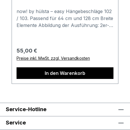
now! by hülsta – easy Hängebeschläge 102
/ 103. Passend für 64 cm und 128 cm Breite
Elemente Abbildung der Ausführung: 2er-
Set Hängebeschläge Kombination besteht
aus: 2er-Set Hängebeschläge für die now!
easy Serie Passend für 64 cm oder 128 cm
Regulärer Preis:
55,00 €
breite Elemente Beschreibung: Damit
Preise inkl. MwSt. zzgl. Versandkosten
können Sie Sideboards, Schränke und
andere easy Baukästen an der Wand
In den Warenkorb
montieren oder beim Stapeln zusätzlich
befestigen. Farben können auf
verschiedenen Bildschirmen abweichen.
Deko oder andere Beimöbel sind nicht
enthalten. Abbildung kann abweichen.
Service-Hotline
Service