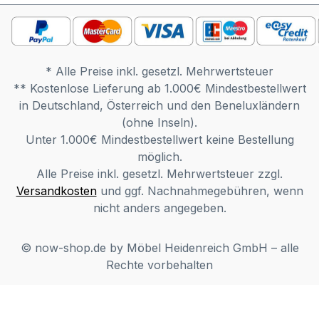
unserer Ausstellung aufgebaut. Bitte fragen
Sie telefonisch nach, ob eine Besichtigung
derzeit möglich ist. Der Sonderpreis bezieht
sich auf unser Ausstellungsstück. Die Ware
* Alle Preise inkl. gesetzl. Mehrwertsteuer
ist Originalware. Sie erhalten keinen
** Kostenlose Lieferung ab 1.000€ Mindestbestellwert
Retourenartikel oder zweite Wahl Artikel.
in Deutschland, Österreich und den Beneluxländern
Bitte beachten Sie, dass es sich bei
(ohne Inseln).
Ausstellungsstücken um Artikel handelt, die
Unter 1.000€ Mindestbestellwert keine Bestellung
optische Mängel haben können (in diesem
möglich.
Fall wird der Mangel per Foto dargestellt)
Alle Preise inkl. gesetzl. Mehrwertsteuer zzgl.
und nicht mehr original verpackt sind.
Versandkosten
und ggf. Nachnahmegebühren, wenn
Hierbei könnte es zu transportbedingten
nicht anders angegeben.
Beschädigungen kommen. In diesen Fällen
können wir die Ware leider nur
zurücknehmen und nicht austauschen. Der
© now-shop.de by Möbel Heidenreich GmbH – alle
Verkauf erfolgt unter Ausschluss jeglicher
Rechte vorbehalten
Sach­mangelhaftung. Die Haftung wegen
Arglist und Vorsatz sowie auf Schaden­
ersatz wegen Körperverletzungen sowie