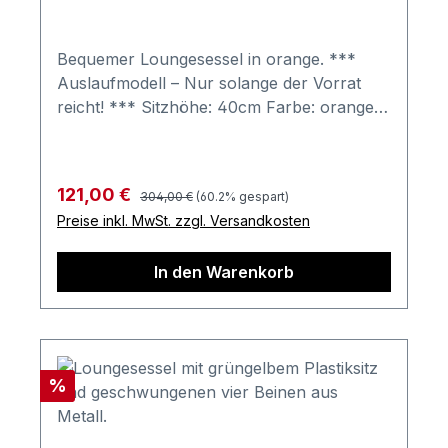
Bequemer Loungesessel in orange. ***
Auslaufmodell – Nur solange der Vorrat
reicht! *** Sitzhöhe: 40cm Farbe: orange
Farben können auf verschiedenen
Bildschirmen abweichen. Deko oder andere
Beimöbel sind nicht enthalten. Abbildung
Regulärer Preis:
Verkaufspreis:
121,00 €
304,00 €
(60.2% gespart)
kann abweichen.
Preise inkl. MwSt. zzgl. Versandkosten
In den Warenkorb
Rabatt
%