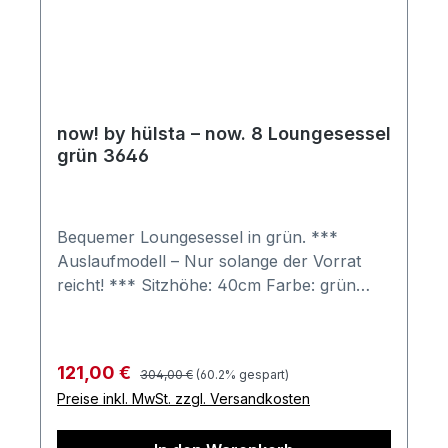
now! by hülsta – now. 8 Loungesessel
grün 3646
Bequemer Loungesessel in grün. ***
Auslaufmodell – Nur solange der Vorrat
reicht! *** Sitzhöhe: 40cm Farbe: grün
Farben können auf verschiedenen
Bildschirmen abweichen. Deko oder andere
Beimöbel sind nicht enthalten. Abbildung
Regulärer Preis:
Verkaufspreis:
121,00 €
304,00 €
(60.2% gespart)
kann abweichen.
Preise inkl. MwSt. zzgl. Versandkosten