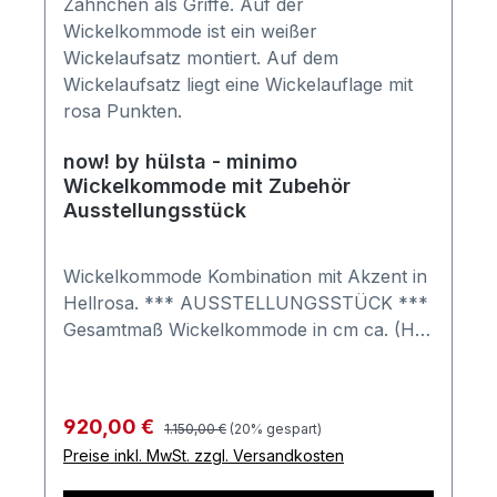
now! by hülsta - minimo
Wickelkommode mit Zubehör
Ausstellungsstück
Wickelkommode Kombination mit Akzent in
Hellrosa. *** AUSSTELLUNGSSTÜCK ***
Gesamtmaß Wickelkommode in cm ca. (H x
B x T): 107 x 90,2 x 80,1 Ausführung:
Korpus und Front in Schneeweiß, Akzent in
Hellrosa Kombination besteht aus: 1
Regulärer Preis:
Verkaufspreis:
920,00 €
1.150,00 €
(20% gespart)
Kommode mit 3 Schubladen, Maße in cm
Preise inkl. MwSt. zzgl. Versandkosten
(H x B x T): 93,3 x 90,2 x 53,1 inkl. 1,8cm
hohen Stellfüßen 95,1 cm hoch 1