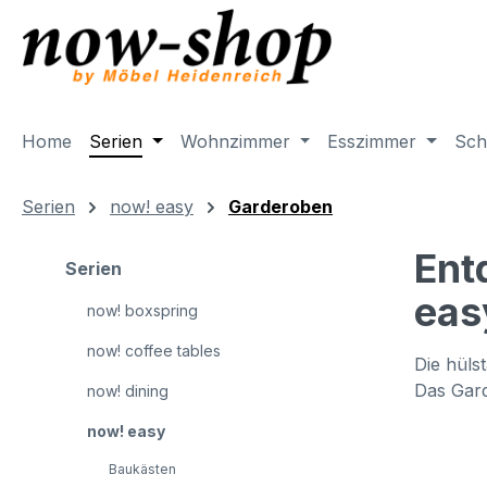
m Hauptinhalt springen
Zur Suche springen
Zur Hauptnavigation springen
Home
Serien
Wohnzimmer
Esszimmer
Sch
Serien
now! easy
Garderoben
Ent
Serien
eas
now! boxspring
now! coffee tables
Die hüls
Das Gard
now! dining
now! easy
Baukästen