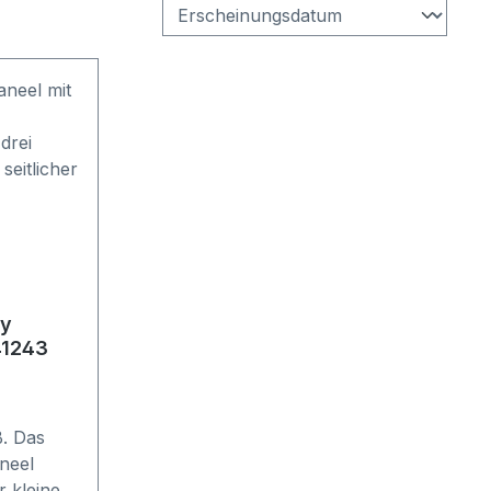
sy
41243
. Das
neel
r kleinen