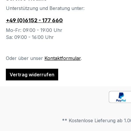
Ihnen
Unterstützung und Beratung unter:
hierbe
Sonde
+49 (0)6152 - 177 660
Wichti
Mo-Fr: 09:00 - 19:00 Uhr
Schub
Sa: 09:00 - 16:00 Uhr
Klappe
Push-
ausges
Oder über unser
Kontaktformular
.
Baukäs
Hängee
die Zu
Vertrag widerrufen
maxima
Gründe
werde
dürfen
Mauer
Gipska
** Kostenlose Lieferung ab 1.0
Leicht
nicht 