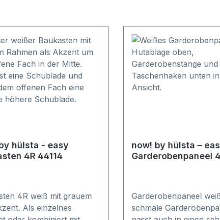
by hülsta - easy
now! by hülsta – ea
sten 4R 44114
Garderobenpaneel 
sten 4R weiß mit grauem
Garderobenpaneel weiß
zent. Als einzelnes
schmale Garderobenpa
t oder kombiniert mit
passt auch in einen seh