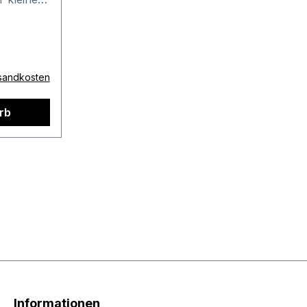
ack-
rsandkosten
rb
 3
rd sich
n melden.
ei auch
e
die
e als
Informationen