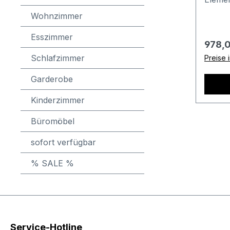
weiter
Wohnzimmer
dieser
Gesamt
Esszimmer
Regulä
978,
64 x 128 x 
Schlafzimmer
Preise 
Ausführung: 
reinwe
Garderobe
2: zei
Kombin
Kinderzimmer
breite
Büromöbel
Schub
FachHö
sofort verfügbar
Stell
offene
% SALE %
Breite
Bestell
Anschl
Bestel
freund
Service-Hotline