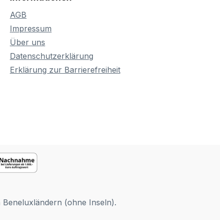
nt, darf
AGB
t von
ischen
Impressum
itten
Über uns
ente
Datenschutzerklärung
festem
Erklärung zur Barrierefreiheit
rden.
erfür
imale
nd
 bis 70,5
laden
n 70,5
kg, ab
 Maximale
atten: 35
n Beneluxländern (ohne Inseln).
 für
e. Möbel