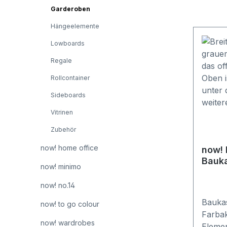
Garderoben
Hängeelemente
Lowboards
Regale
Rollcontainer
Sideboards
Vitrinen
Zubehör
now! home office
now! 
Bauka
now! minimo
now! no.14
Bauka
now! to go colour
Farbak
now! wardrobes
Elemen