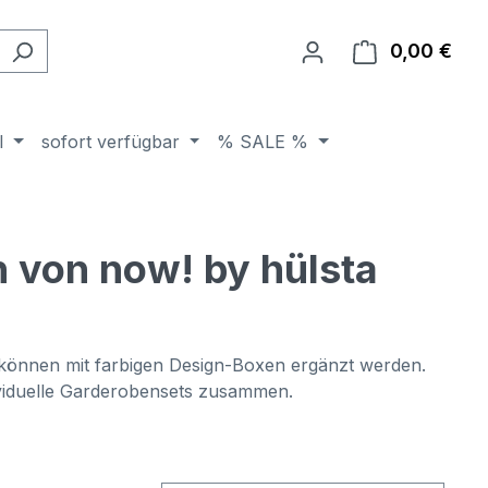
0,00 €
Ware
l
sofort verfügbar
% SALE %
 von now! by hülsta
 können mit farbigen Design-Boxen ergänzt werden.
dividuelle Garderobensets zusammen.