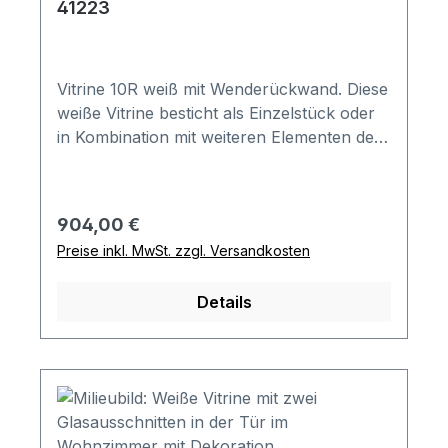
41223
Vitrine 10R weiß mit Wenderückwand. Diese
weiße Vitrine besticht als Einzelstück oder
in Kombination mit weiteren Elementen der
easy Serie. Gesamtmaß in cm (H x B x T):
179,2 x 64 x 44,8 Ausführung der
Abbildung: Front- und Korpusausführung
Regulärer Preis:
904,00 €
in Lack-reinweiß Kombination besteht aus:
Preise inkl. MwSt. zzgl. Versandkosten
1x Vitrine mit 1 Tür mit Glasausschnitten
wahlweise Türanschlag links (Artikel-Nr.
Details
41213) oder rechts (Artikel-Nr. 41223)Höhe
inkl. 1,5 cm hohen Stellfüßen 180,7 cm
Standard-Rückwand der Vitrine in Lack-
reinweiß. Im Lieferumfang enthalten ist eine
Wenderückwand für den Glasausschnitt
(eine Seite Lack-hellgrau, andere Seite in