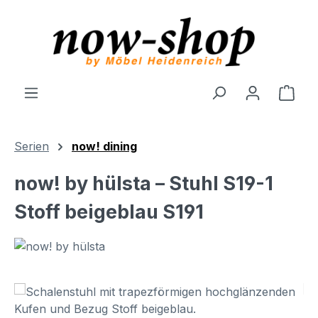
Zum Hauptinhalt springen
Ware
Serien
now! dining
now! by hülsta – Stuhl S19-1
Stoff beigeblau S191
Bildergalerie überspringen