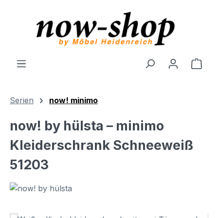
Zum Hauptinhalt springen
Ware
Serien
now! minimo
now! by hülsta – minimo
Kleiderschrank Schneeweiß
51203