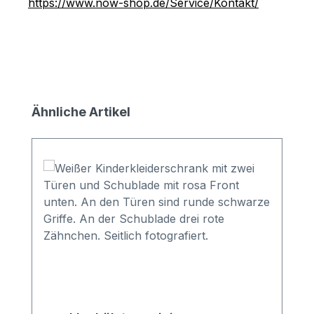
https://www.now-shop.de/Service/Kontakt/
Produktgalerie überspringen
Ähnliche Artikel