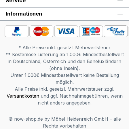
Service
weitere Sonderwünsche besprechen.
Wichtige Informationen: Die maximale
Informationen
Belastung von Holz- und Glasböden und -
borden bis 70,5 cm Breite sowie
Schubladen beträgt 25 kg, zwischen 70,5
und 105,7 cm Breite 15 kg, ab 105,7 cm
* Alle Preise inkl. gesetzl. Mehrwertsteuer
Breite 10 kg. Maximale Belastung von
** Kostenlose Lieferung ab 1.000€ Mindestbestellwert
Abdeckplatten: 35 kg pro laufendem
in Deutschland, Österreich und den Beneluxländern
Meter für bodenstehende Elemente.
(ohne Inseln).
Möbel ist zerlegt (Montage
Unter 1.000€ Mindestbestellwert keine Bestellung
erforderlich). Farben können auf
möglich.
verschiedenen Bildschirmen abweichen.
Alle Preise inkl. gesetzl. Mehrwertsteuer zzgl.
Deko sowie andere Beimöbel sind nicht
Versandkosten
und ggf. Nachnahmegebühren, wenn
enthalten. Abbildung kann abweichen.
nicht anders angegeben.
Beschreibung: Freches Raumwunder: Bei
diesem minimo Kleiderschrank von now!
by hülsta kommt beim Anziehen der
© now-shop.de by Möbel Heidenreich GmbH – alle
Kleinen besonders viel Freude auf. Die
Rechte vorbehalten