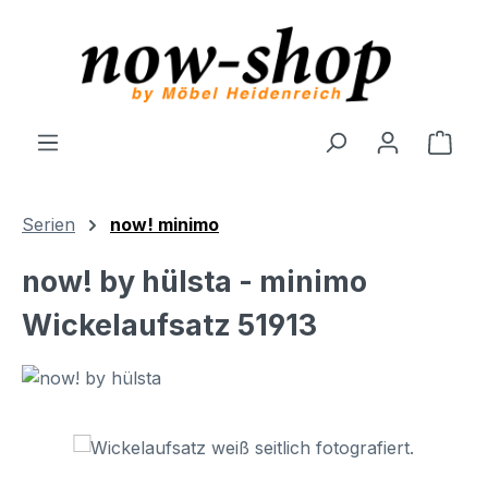
Zum Hauptinhalt springen
Ware
Serien
now! minimo
now! by hülsta - minimo
Wickelaufsatz 51913
Bildergalerie überspringen