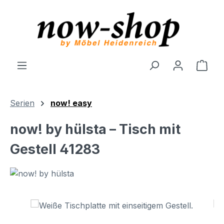
Zum Hauptinhalt springen
Ware
Serien
now! easy
now! by hülsta – Tisch mit
Gestell 41283
Bildergalerie überspringen