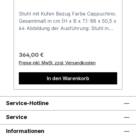
Stuhl mit Kufen Bezug Farbe Cappuchino.
Gesamtmaß in cm (H x B x T): 88 x 50,5 x
64 Abbildung der Ausführung: Stuhl in
Flachgewebe Cappucino mit
Kufengestell aus gebürstetem Edelstahl
Stuhl besteht aus: Kufengestell aus
Regulärer Preis:
364,00 €
gebürstetem Edelstahl Sitzfläche und
Preise inkl. MwSt. zzgl. Versandkosten
Rückenlehne mit Bezug in Flachgewebe
mit Softeffekt (Material 100% Polyester)
In den Warenkorb
Sitzhöhe max: 49 cm Bestell-
Informationen: Im Anschluss an Ihren
Bestellvorgang wird sich unser
freundliches Verkäuferteam bei Ihnen
Service-Hotline
melden. Gerne können Sie hierbei auch
weitere Sonderwünsche besprechen.
Service
Wichtige Informationen: Maximale
Belastung 120 kg darf nicht überschritten
Informationen