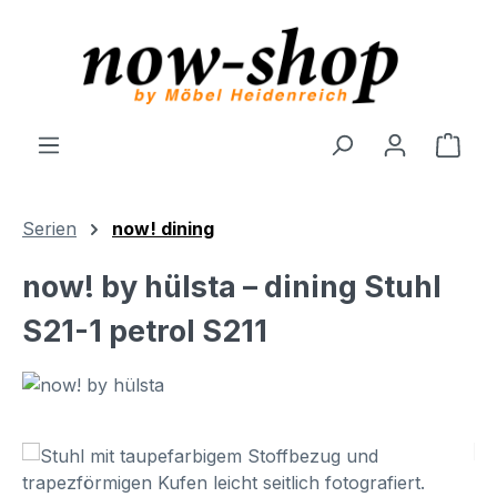
Zum Hauptinhalt springen
Ware
Serien
now! dining
now! by hülsta – dining Stuhl
S21-1 petrol S211
Bildergalerie überspringen