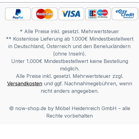
werden. Möbel ist vormontiert
(Restmontage kann erforderlich sein).
Farben können auf verschiedenen
Bildschirmen abweichen. Deko oder
* Alle Preise inkl. gesetzl. Mehrwertsteuer
andere Beimöbel sind nicht enthalten.
** Kostenlose Lieferung ab 1.000€ Mindestbestellwert
Abbildung kann abweichen.
in Deutschland, Österreich und den Beneluxländern
Beschreibung: Schick und kuschelig: Auf
(ohne Inseln).
dem S21 von now! by hülsta sitzt man
Unter 1.000€ Mindestbestellwert keine Bestellung
besonders gemütlich. Der Bezug ist aus
möglich.
Flachgewebe mit Softeffekt. Das
Alle Preise inkl. gesetzl. Mehrwertsteuer zzgl.
Kufengestell ist aus gebürstetem Edelstahl
Versandkosten
und ggf. Nachnahmegebühren, wenn
gefertigt und ebenso elegant wie solide.
nicht anders angegeben.
© now-shop.de by Möbel Heidenreich GmbH – alle
Rechte vorbehalten